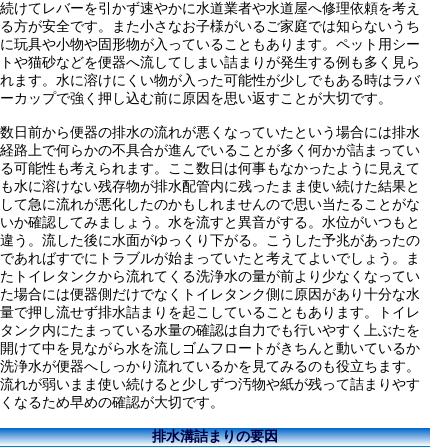
続けてレバーを引かず速やかに水道業者や水道屋へ修理依頼を考え
る方が安全です。また小さなお子様がいるご家庭では知らないうち
に玩具や小物や固形物が入っていることもあります。ペット用シー
トや猫砂などを便器へ流してしまい詰まりが発生する例も多く見ら
れます。水に溶けにくい物が入った可能性が少しでもある時はラバ
ーカップで強く押し込む前に原因を思い返すことが大切です。
数日前から便器の排水の流れが悪くなっていたという場合には排水
経路上で何らかの不具合が進んでいることが多く何かが詰まってい
る可能性も考えられます。ここ数日は何事もなかったように見えて
も水に溶けない残存物が排水配管内に残ったまま使い続けた結果と
して急に流れが悪化したのかもしれませんので思い当たることがな
いか確認してみましょう。水を流すと異音がする。水位がいつもと
違う。流した後に水面がゆっくり下がる。こうした予兆があったの
であればすでにトラブルが始まっていたと考えてよいでしょう。ま
たトイレタンクから流れてくる洗浄水の量が前より少なくなってい
た場合には便器側だけでなくトイレタンク側に原因があり十分な水
量で押し流せず排水詰まりを起こしていることもあります。トイレ
タンク内にたまっている水量の確認は自力でも行いやすく上ぶたを
開けて中を見ながら水を流しゴムフロートがきちんと動いているか
洗浄水が便器へしっかり流れているかを見てみるのも役立ちます。
流れが弱いまま使い続けると少しずつ汚物や紙が残って詰まりやす
くなるため早めの確認が大切です。
排水溝詰まりの要因