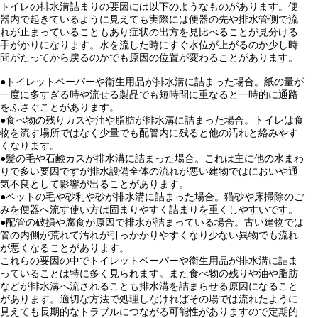
トイレの排水溝詰まりの要因には以下のようなものがあります。便
器内で起きているように見えても実際には便器の先や排水管側で流
れが止まっていることもあり症状の出方を見比べることが見分ける
手がかりになります。水を流した時にすぐ水位が上がるのか少し時
間がたってから戻るのかでも原因の位置が変わることがあります。
●トイレットペーパーや衛生用品が排水溝に詰まった場合。紙の量が
一度に多すぎる時や流せる製品でも短時間に重なると一時的に通路
をふさぐことがあります。
●食べ物の残りカスや油や脂肪が排水溝に詰まった場合。トイレは食
物を流す場所ではなく少量でも配管内に残ると他の汚れと絡みやす
くなります。
●髪の毛や石鹸カスが排水溝に詰まった場合。これは主に他の水まわ
りで多い要因ですが排水設備全体の流れが悪い建物ではにおいや通
気不良として影響が出ることがあります。
●ペットの毛や砂利や砂が排水溝に詰まった場合。猫砂や床掃除のご
みを便器へ流す使い方は固まりやすく詰まりを重くしやすいです。
●配管の破損や腐食が原因で排水が詰まっている場合。古い建物では
管の内側が荒れて汚れが引っかかりやすくなり少ない異物でも流れ
が悪くなることがあります。
これらの要因の中でトイレットペーパーや衛生用品が排水溝に詰ま
っていることは特に多く見られます。また食べ物の残りや油や脂肪
などが排水溝へ流されることも排水溝を詰まらせる原因になること
があります。適切な方法で処理しなければその場では流れたように
見えても長期的なトラブルにつながる可能性がありますので定期的