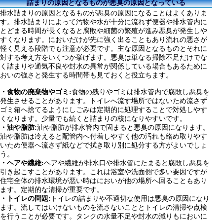
詰まりの原因となるものが悪臭の原因となっている
排水詰まりの原因となるものが悪臭の原因になることはよくありま
す。排水詰まりによって汚物や水が十分に流れず便器や排水管内に
とどまる時間が長くなると腐敗や細菌の繁殖が進み悪臭が発生しや
すくなります。においだけが先に強く出ることもあり流れの悪さが
軽く見える段階でも注意が必要です。主な原因となるものとそれに
対する考え方をいくつか挙げます。悪臭は単なる掃除不足だけでな
く詰まりや通気不良や封水の異常が関係している場合もあるために
おいの強さと発生する時間帯も見ておくと役立ちます。
・食物の廃棄物やゴミ:
食物の残りやゴミは排水管内で腐敗し悪臭を
発生させることがあります。トイレへ流す場所ではないため流さず
ゴミ箱へ捨てるようにしごみは定期的に処理することで対処しやす
くなります。少量でも続くと詰まりの核になりやすいです。
・油や脂肪:
油や脂肪が排水管内で固まると悪臭の原因になります。
油や脂肪は冷えると配管内へ付着しやすく他の汚れも絡め取りやす
いため便器へ流さず紙などで拭き取り別に処分する方がよいでしょ
う。
・ヘアや繊維:
ヘアや繊維が排水口や排水管にたまると腐敗し悪臭を
引き起こすことがあります。これは浴室や洗面側で多い要因ですが
住宅全体の排水環境が悪い時はにおいが他の場所へ回ることもあり
ます。定期的な清掃が重要です。
・トイレの問題:
トイレの詰まりや不適切な使用は悪臭の原因になり
ます。流してはいけないものを流さないこととトイレの清掃や点検
を行うことが必要です。タンクの水量不足や封水の減りもにおいに