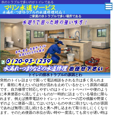
水のトラブルで多いのがトイレである
緊急の水道修理に愛知
ご家庭の水トラブルで多い場所である
トイレの排水トラブルの原因とわ
突然のトイレ詰まりで困って電話相談をされる方は多く見られま
す。最初に考えたいのは何が流れを止めているかという原因の確認
です。自力修理で対応しやすいのはトイレットペーパーや便のよう
に本来便器から流してよいものが一時的に詰まっている場合に限ら
れます。例えば携帯電話やトイレットペーパーの芯や残飯や野菜く
ずのように便器へ流してはいけないものや水に溶けないものが原因
であれば無理に流し続けると奥へ押し込まれて取り出しにくくなり
ます。そのため便器の水位が高い時や一度流しても戻りが遅い時は