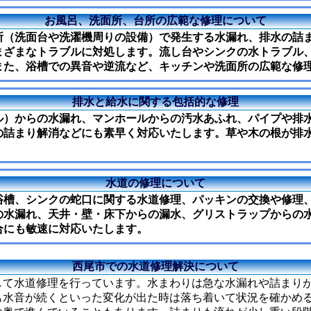
お風呂、洗面所、台所の広範な修理について
所（洗面台や洗濯機周りの設備）で発生する水漏れ、排水の詰
まざまなトラブルに対処します。流し台やシンクの水トラブル
また、浴槽での異音や逆流など、キッチンや洗面所の広範な修
排水と給水に関する包括的な修理
ル）からの水漏れ、マンホールからの汚水あふれ、パイプや排
の詰まり解消などにも素早く対応いたします。草や木の根が排
水道の修理について
浴槽、シンクの蛇口に関する水道修理、パッキンの交換や修理
の水漏れ、天井・壁・床下からの漏水、グリストラップからの
合にも敏速に対応いたします。
西尾市での水道修理解決について
して水道修理を行っています。水まわりは急な水漏れや詰まり
も水音が続くといった変化が出た時は落ち着いて状況を確かめ