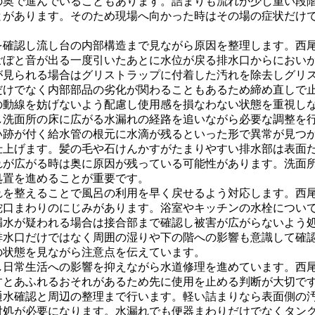
の奥で進んでいることもあります。詰まりも流れが少し重い段
とがあります。そのため現場へ向かった時はその場の症状だけ
を確認し流し台の内部構造まで見ながら原因を整理します。西
ごぼと音が出る一度引いたあとに水位が戻る排水口からにおい
が見られる場合はグリストラップに付着した汚れを除去しグリ
だけでなく内部部品の劣化が関わることもあるため締め直しで
の動線を妨げないよう配慮し使用感を損なわない状態を重視し
し洗面所の床に広がる水漏れの経路を追いながら必要な調整を
い跡が付く給水管の根元に水滴が残るといった形で異常が見つ
仕上げます。髪の毛や石けんかすがたまりやすい排水部は表面
れが広がる時は奥に原因が残っている可能性があります。洗面
処置を進めることが重要です。
れを整えることで風呂の利用を早く戻せるよう対応します。西
蛇口まわりのにじみがあります。浴室やキッチンの水栓につい
漏水が疑われる場合は接合部まで確認し被害が広がらないよう
排水口だけではなく周囲の湿りや下の階への影響も意識して確
の状態を見ながら注意点を伝えています。
し日常生活への影響を抑えながら水道修理を進めています。西
すとあふれるおそれがあるため先に使用を止める判断が大切で
通水確認と周辺の整理まで行います。軽い詰まりなら表面側の
対処が必要になります。水漏れでも便器まわりだけでなくタン