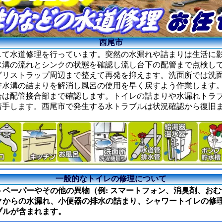
西尾市
して水道修理を行っています。突然の水漏れや詰まりは生活に
水溝の流れとシンクの状態を確認し流し台下の配管まで点検し
グリストラップ周辺まで整えて再発を抑えます。洗面所では洗
排水溝の詰まりを解消し風呂の使用を早く戻すよう作業します
合は配管接合部まで確認します。トイレの詰まりや水漏れトラ
着手します。西尾市で発生する水トラブルは状況確認から復旧
一般的なトイレの修理について
ペーパーやその他の異物（例: スマートフォン、消臭剤、お
クからの水漏れ、小便器の排水の詰まり、シャワートイレの修
ブルが含まれます。