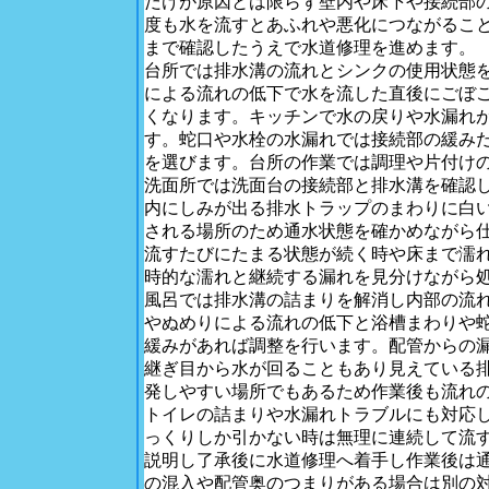
だけが原因とは限らず壁内や床下や接続部
度も水を流すとあふれや悪化につながるこ
まで確認したうえで水道修理を進めます。
台所では排水溝の流れとシンクの使用状態
による流れの低下で水を流した直後にごぼ
くなります。キッチンで水の戻りや水漏れ
す。蛇口や水栓の水漏れでは接続部の緩み
を選びます。台所の作業では調理や片付け
洗面所では洗面台の接続部と排水溝を確認
内にしみが出る排水トラップのまわりに白
される場所のため通水状態を確かめながら
流すたびにたまる状態が続く時や床まで濡
時的な濡れと継続する漏れを見分けながら
風呂では排水溝の詰まりを解消し内部の流
やぬめりによる流れの低下と浴槽まわりや
緩みがあれば調整を行います。配管からの
継ぎ目から水が回ることもあり見えている
発しやすい場所でもあるため作業後も流れ
トイレの詰まりや水漏れトラブルにも対応
っくりしか引かない時は無理に連続して流
説明し了承後に水道修理へ着手し作業後は
の混入や配管奥のつまりがある場合は別の