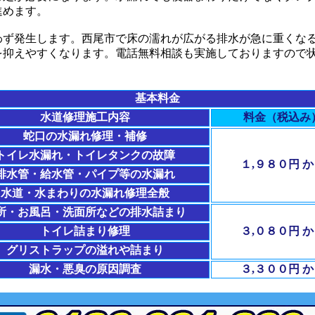
進めます。
わず発生します。西尾市で床の濡れが広がる排水が急に重くな
を抑えやすくなります。電話無料相談も実施しておりますので
基本料金
水道修理施工内容
料金（税込み
蛇口の水漏れ修理・補修
トイレ水漏れ・トイレタンクの故障
１,９８０円 
排水管・給水管・パイプ等の水漏れ
水道・水まわりの水漏れ修理全般
所・お風呂・洗面所などの排水詰まり
トイレ詰まり修理
３,０８０円 
グリストラップの溢れや詰まり
漏水・悪臭の原因調査
３,３００円 