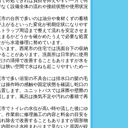
階で対処できれば負担を抑えやすい一方で何
でなく設備全体の流れや接続状態や使用状況
尾市の台所で多いのは油分や食材くずの蓄積
が上がるといった変化が初期症状になりやす
ストラップ周辺まで整えて流れを安定させま
止まるかどうかを確かめたうえで必要な処置
ながら水道修理に努めています。
行います。西尾市の住宅では洗面台下の収納
かることがあります。洗面所は日常的に使用
だけの清掃で改善することもありますが水を
所は狭い空間で水はねも起こりやすいため一
尾市で多い浴室の不具合には排水口の髪の毛
ては操作時の感触や固定状態を確認し蛇口の
処置します。ユニットバスでは床際や壁際の
認します。風呂は換気不足や汚れの蓄積で再
尾市でトイレの水位が高い時や流した後にゆ
す。作業前に修理施工の内容と料金の目安を
汚れ除去で改善することもありますが固形物
ク内部や止水栓まわりまで見ないと原因が絞