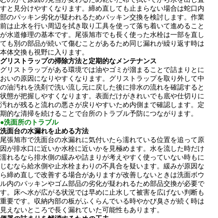
すと見分けやすくなります。締め直しても止まらない場合は蛇口内
部のパッキン劣化が疑われるためパッキン交換を検討します。作業
前は止水を行い周辺を拭き取り工具を使って落ち着いて進めること
が水道修理の基本です。尾張旭市でも長く使った水栓は一部を直し
ても別の部品が続いて傷むことがあるため同じ漏れが繰り返す時は
本体交換も視野に入ります。
グリストラップの掃除方法と定期的なメンテナンス
グリストラップがある環境では油やゴミが溜まることで詰まりとに
おいの原因になりやすくなります。グリストラップを取り外して中
の油汚れを洗剤で洗い流し元に戻した後に排水の流れを確認すると
状態が把握しやすくなります。表面だけがきれいでも底や仕切りに
汚れが残ると流れの悪さが戻りやすいため内側まで確認します。定
期的な清掃を続けることで台所のトラブル予防につながります。
●洗面所のトラブル
洗面台の水漏れを止める方法
尾張旭市で洗面台の水漏れに気付いたら濡れている位置を追って原
因が排水口に近いか水栓に近いかを見極めます。水を流した時だけ
濡れるなら排水側の緩みや詰まりが考えやすく使っていない時もに
じむなら給水側や止水栓まわりの不具合を疑います。緩みが原因な
ら締め直しで改善する場合がありますが改善しないときは洗面ボウ
ル内のパッキンやゴム部品の劣化が疑われるため部品交換が必要で
す。床へ水が広がる状況では早めに止水して被害を広げない判断も
重要です。収納内部の板がふくらんでいる時やかび臭さが続く時は
見えないところで長く漏れていた可能性もあります。