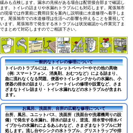
緩みも点検します。漏水の兆候がある場合は配管接合部まで確認し
ます。トイレの詰まりや水漏れトラブルにも対応します。尾張旭市
の現場では作業前に費用目安を案内し説明後に水道修理へ着手しま
す。尾張旭市での水道修理は生活への影響を抑えることを重視して
います。尾張旭市で発生する水トラブルは状況確認から作業完了ま
でまとめて対応しますのでご相談下さい。
一般的なトイレの修理について
トイレのトラブルには、トイレットペーパーやその他の異物
（例: スマートフォン、消臭剤、おむつなど）による詰まり、
急に流れなくなる問題、便器やトイレタンクからの水漏れ、小
便器の排水の詰まり、シャワートイレの修理や設置など、さま
ざまなトイレ詰まり・トイレ水漏れなどの水トラブルが含まれ
ます。
お風呂、洗面所、台所の広範な修理について
台所、風呂、ユニットバス、洗面所（洗面台や洗濯機周りの設
備）で発生する水漏れ、排水の詰まり、逆流、排水管や排水パ
イプからの水漏れによるあふれなど、さまざまなトラブルに対
処します。流し台やシンクの水トラブル、グリストラップや排