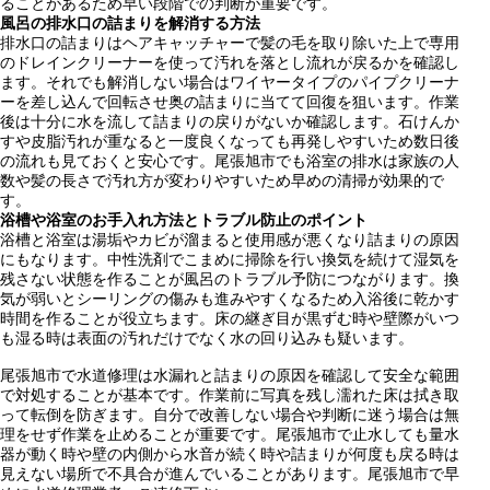
ることがあるため早い段階での判断が重要です。
風呂の排水口の詰まりを解消する方法
排水口の詰まりはヘアキャッチャーで髪の毛を取り除いた上で専用
のドレインクリーナーを使って汚れを落とし流れが戻るかを確認し
ます。それでも解消しない場合はワイヤータイプのパイプクリーナ
ーを差し込んで回転させ奥の詰まりに当てて回復を狙います。作業
後は十分に水を流して詰まりの戻りがないか確認します。石けんか
すや皮脂汚れが重なると一度良くなっても再発しやすいため数日後
の流れも見ておくと安心です。尾張旭市でも浴室の排水は家族の人
数や髪の長さで汚れ方が変わりやすいため早めの清掃が効果的で
す。
浴槽や浴室のお手入れ方法とトラブル防止のポイント
浴槽と浴室は湯垢やカビが溜まると使用感が悪くなり詰まりの原因
にもなります。中性洗剤でこまめに掃除を行い換気を続けて湿気を
残さない状態を作ることが風呂のトラブル予防につながります。換
気が弱いとシーリングの傷みも進みやすくなるため入浴後に乾かす
時間を作ることが役立ちます。床の継ぎ目が黒ずむ時や壁際がいつ
も湿る時は表面の汚れだけでなく水の回り込みも疑います。
尾張旭市で水道修理は水漏れと詰まりの原因を確認して安全な範囲
で対処することが基本です。作業前に写真を残し濡れた床は拭き取
って転倒を防ぎます。自分で改善しない場合や判断に迷う場合は無
理をせず作業を止めることが重要です。尾張旭市で止水しても量水
器が動く時や壁の内側から水音が続く時や詰まりが何度も戻る時は
見えない場所で不具合が進んでいることがあります。尾張旭市で早