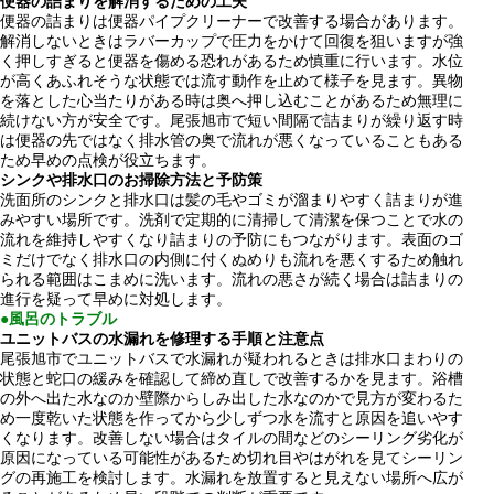
便器の詰まりを解消するための工夫
便器の詰まりは便器パイプクリーナーで改善する場合があります。
解消しないときはラバーカップで圧力をかけて回復を狙いますが強
く押しすぎると便器を傷める恐れがあるため慎重に行います。水位
が高くあふれそうな状態では流す動作を止めて様子を見ます。異物
を落とした心当たりがある時は奥へ押し込むことがあるため無理に
続けない方が安全です。尾張旭市で短い間隔で詰まりが繰り返す時
は便器の先ではなく排水管の奥で流れが悪くなっていることもある
ため早めの点検が役立ちます。
シンクや排水口のお掃除方法と予防策
洗面所のシンクと排水口は髪の毛やゴミが溜まりやすく詰まりが進
みやすい場所です。洗剤で定期的に清掃して清潔を保つことで水の
流れを維持しやすくなり詰まりの予防にもつながります。表面のゴ
ミだけでなく排水口の内側に付くぬめりも流れを悪くするため触れ
られる範囲はこまめに洗います。流れの悪さが続く場合は詰まりの
進行を疑って早めに対処します。
●風呂のトラブル
ユニットバスの水漏れを修理する手順と注意点
尾張旭市でユニットバスで水漏れが疑われるときは排水口まわりの
状態と蛇口の緩みを確認して締め直しで改善するかを見ます。浴槽
の外へ出た水なのか壁際からしみ出した水なのかで見方が変わるた
め一度乾いた状態を作ってから少しずつ水を流すと原因を追いやす
くなります。改善しない場合はタイルの間などのシーリング劣化が
原因になっている可能性があるため切れ目やはがれを見てシーリン
グの再施工を検討します。水漏れを放置すると見えない場所へ広が