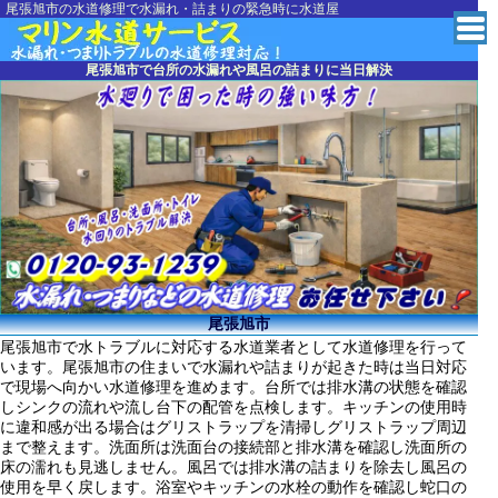
尾張旭市の水道修理で水漏れ・詰まりの緊急時に水道屋
愛知県の水道修理に2
尾張旭市で台所の水漏れや風呂の詰まりに当日解決
尾張旭市
尾張旭市で水トラブルに対応する水道業者として水道修理を行って
います。尾張旭市の住まいで水漏れや詰まりが起きた時は当日対応
で現場へ向かい水道修理を進めます。台所では排水溝の状態を確認
しシンクの流れや流し台下の配管を点検します。キッチンの使用時
に違和感が出る場合はグリストラップを清掃しグリストラップ周辺
まで整えます。洗面所は洗面台の接続部と排水溝を確認し洗面所の
床の濡れも見逃しません。風呂では排水溝の詰まりを除去し風呂の
使用を早く戻します。浴室やキッチンの水栓の動作を確認し蛇口の