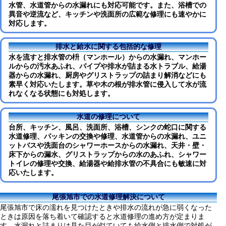
水管、水道管からの水漏れにも対応可能です。また、浴槽での
異音や逆流など、キッチンや洗面所の広範な修理にも速やかに
対応します。
排水と給水に関する包括的な修理
水を流すと排水管の枡（マンホール）からの水漏れ、マンホー
ルからの汚水あふれ、パイプや排水が詰まる水トラブル、給湯
器からの水漏れ、厨房やグリストラップの詰まり解消などにも
素早く対応いたします。草や木の根が排水管に侵入して水が流
れなくなる状態にも対処します。
水道の修理について
台所、キッチン、風呂、洗面所、浴槽、シンクの蛇口に関する
水道修理、パッキンの交換や修理、水道管からの水漏れ、ユニ
ットバスや洗面台のシャワーホースからの水漏れ、天井・壁・
床下からの漏水、グリストラップからの水のあふれ、シャワー
トイレの修理や交換、給湯器や給排水管の不具合にも敏速に対
応いたします。
尾張旭市での水道修理解決について
尾張旭市で床の濡れを見つけたときや排水の流れが急に弱くなった
ときは原因を落ち着いて確認すると水道修理の進め方が定まりま
す。水漏れと詰まりは見た目が似ていても給水側と排水側で対処が