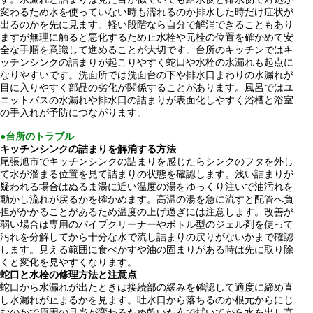
変わるため水を使っていない時も濡れるのか排水した時だけ症状が
出るのかを先に見ます。軽い段階なら自分で解消できることもあり
ますが無理に触ると悪化するため止水栓や元栓の位置を確かめて安
全な手順を意識して進めることが大切です。台所のキッチンではキ
ッチンシンクの詰まりが起こりやすく蛇口や水栓の水漏れも起点に
なりやすいです。洗面所では洗面台の下や排水口まわりの水漏れが
目に入りやすく部品の劣化が関係することがあります。風呂ではユ
ニットバスの水漏れや排水口の詰まりが表面化しやすく浴槽と浴室
の手入れが予防につながります。
●台所のトラブル
キッチンシンクの詰まりを解消する方法
尾張旭市でキッチンシンクの詰まりを感じたらシンクのフタを外し
て水が溜まる位置を見て詰まりの状態を確認します。浅い詰まりが
疑われる場合はぬるま湯に近い温度の湯をゆっくり注いで油汚れを
動かし流れが戻るかを確かめます。高温の湯を急に流すと配管へ負
担がかかることがあるため温度の上げ過ぎには注意します。改善が
弱い場合は専用のパイプクリーナーやボトル型のジェル剤を使って
汚れを分解してから十分な水で流し詰まりの戻りがないかまで確認
します。見える範囲に食べかすや油の固まりがある時は先に取り除
くと変化を見やすくなります。
蛇口と水栓の修理方法と注意点
蛇口から水漏れが出たときは接続部の緩みを確認して適度に締め直
し水漏れが止まるかを見ます。吐水口から落ちるのか根元からにじ
むのかで原因の見当が変わるため乾いた布で拭いてから水を出し直